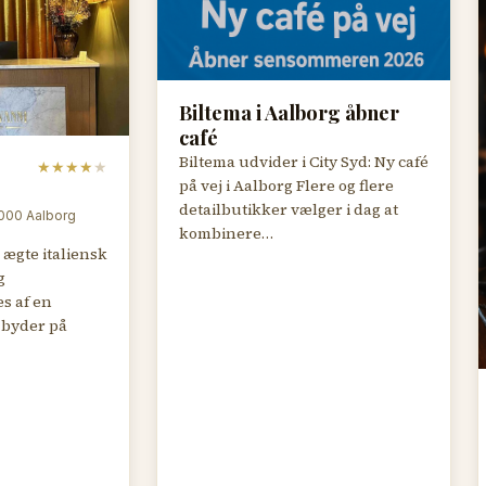
Biltema i Aalborg åbner
café
Biltema udvider i City Syd: Ny café
★
★
★
★
★
på vej i Aalborg Flere og flere
detailbutikker vælger i dag at
000 Aalborg
kombinere…
 ægte italiensk
g
s af en
g byder på