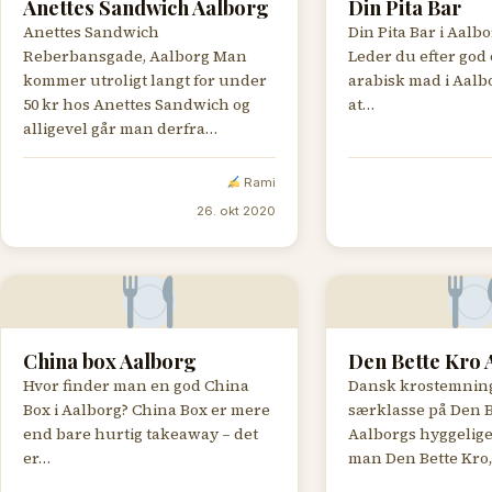
Anettes Sandwich Aalborg
Din Pita Bar
Anettes Sandwich
Din Pita Bar i Aalb
Reberbansgade, Aalborg Man
Leder du efter god o
kommer utroligt langt for under
arabisk mad i Aalbo
50 kr hos Anettes Sandwich og
at…
alligevel går man derfra…
Rami
26. okt 2020
China box Aalborg
Den Bette Kro 
Hvor finder man en god China
Dansk krostemning
Box i Aalborg? China Box er mere
særklasse på Den B
end bare hurtig takeaway – det
Aalborgs hyggelige
er…
man Den Bette Kro