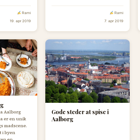
Rami
Rami
19. apr 2019
7. apr 2019
rg
Gode steder at spise i
a Aalborg
Aalborg
 er en unik
orgs madscene.
t i byen
ten en