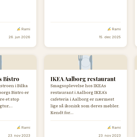
Rami
Rami
26. jun 2026
15. dec 2025
 Bistro
IKEA Aalborg restaurant
stroen i Bilka
Smagsoplevelse hos IKEAs
orgs Bistro er
restaurant i Aalborg IKEA’s
e et stop
cafeteria i Aalborg er nærmest
gtur.…
lige så ikonisk som deres møbler.
Kendt for…
Rami
Rami
23. nov 2023
23. nov 2023