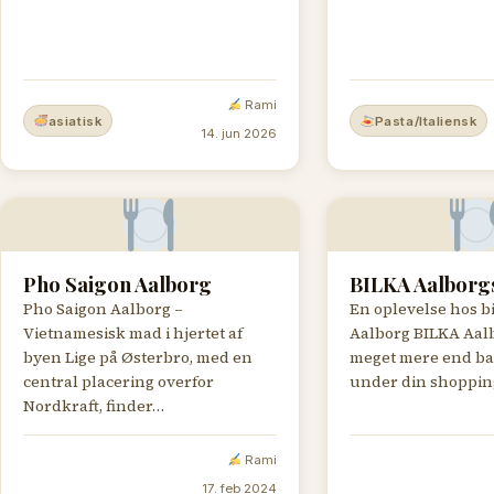
Rami
asiatisk
Pasta/Italiensk
14. jun 2026
Pho Saigon Aalborg
BILKA Aalborgs
Pho Saigon Aalborg –
En oplevelse hos bi
Vietnamesisk mad i hjertet af
Aalborg BILKA Aalb
byen Lige på Østerbro, med en
meget mere end bar
central placering overfor
under din shoppin
Nordkraft, finder…
Rami
17. feb 2024