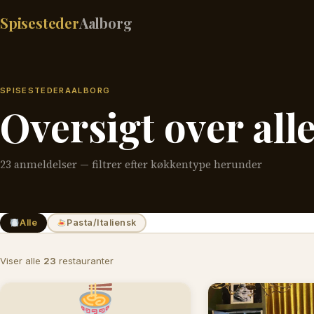
Spisesteder
Aalborg
SPISESTEDERAALBORG
Oversigt over all
23 anmeldelser — filtrer efter køkkentype herunder
Alle
Pasta/Italiensk
Viser alle
23
restauranter