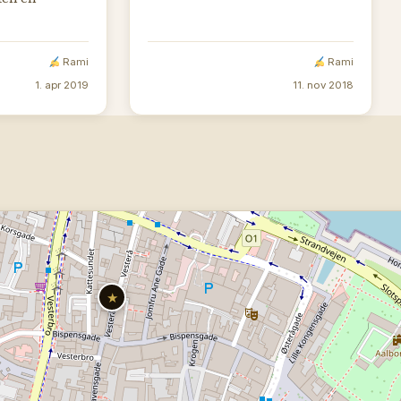
Rami
Rami
1. apr 2019
11. nov 2018
★