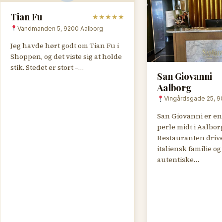
Tian Fu
★
★
★
★
★
Vandmanden 5, 9200 Aalborg
Jeg havde hørt godt om Tian Fu i
Shoppen, og det viste sig at holde
stik. Stedet er stort –…
San Giovanni
Aalborg
Vingårdsgade 25, 9
San Giovanni er en
perle midt i Aalbor
Restauranten drive
italiensk familie o
autentiske…