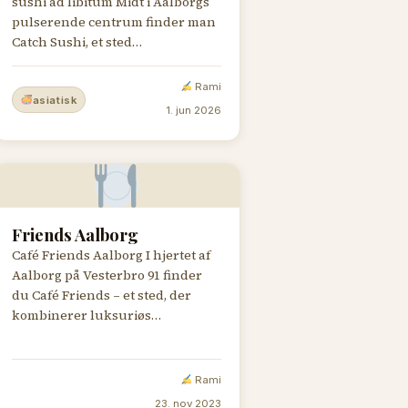
sushi ad libitum Midt i Aalborgs
pulserende centrum finder man
Catch Sushi, et sted…
Rami
asiatisk
1. jun 2026
Friends Aalborg
Café Friends Aalborg I hjertet af
Aalborg på Vesterbro 91 finder
du Café Friends – et sted, der
kombinerer luksuriøs…
Rami
23. nov 2023