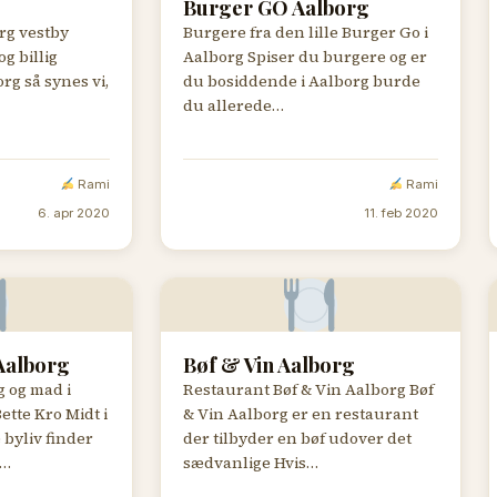
Burger GO Aalborg
org vestby
Burgere fra den lille Burger Go i
g billig
Aalborg Spiser du burgere og er
rg så synes vi,
du bosiddende i Aalborg burde
du allerede…
Rami
Rami
6. apr 2020
11. feb 2020
Aalborg
Bøf & Vin Aalborg
 og mad i
Restaurant Bøf & Vin Aalborg Bøf
ette Kro Midt i
& Vin Aalborg er en restaurant
 byliv finder
der tilbyder en bøf udover det
,…
sædvanlige Hvis…