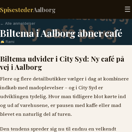
☰
Spisesteder
Aalborg
← Alle anmeldelser
Biltema i Aalborg åbner café
Rami
Biltema udvider i City Syd: Ny café på
vej i Aalborg
Flere og flere detailbutikker vælger i dag at kombinere
indkøb med madoplevelser – og i City Syd er
udviklingen tydelig. Hvor man tidligere blot kørte ind
og ud af varehusene, er pausen med kaffe eller mad
blevet en naturlig del af turen.
Den tendens spreder sig nu til endnu en velkendt