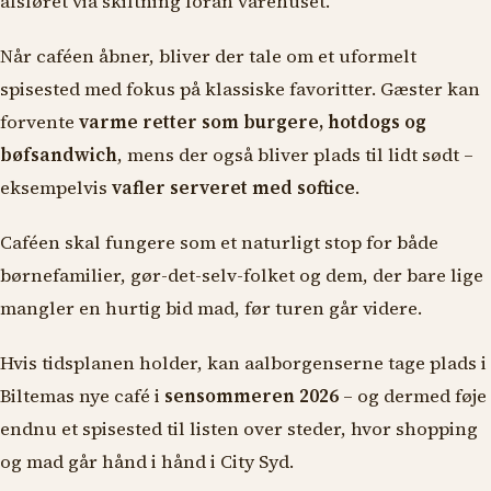
afsløret via skiltning foran varehuset.
Når caféen åbner, bliver der tale om et uformelt
spisested med fokus på klassiske favoritter. Gæster kan
forvente
varme retter som burgere, hotdogs og
bøfsandwich
, mens der også bliver plads til lidt sødt –
eksempelvis
vafler serveret med softice
.
Caféen skal fungere som et naturligt stop for både
børnefamilier, gør-det-selv-folket og dem, der bare lige
mangler en hurtig bid mad, før turen går videre.
Hvis tidsplanen holder, kan aalborgenserne tage plads i
Biltemas nye café i
sensommeren 2026
– og dermed føje
endnu et spisested til listen over steder, hvor shopping
og mad går hånd i hånd i City Syd.