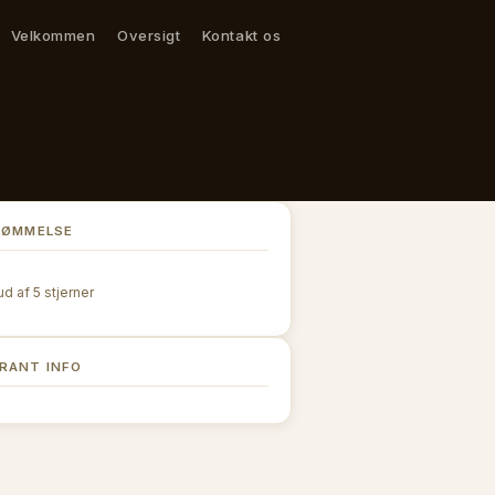
Velkommen
Oversigt
Kontakt os
DØMMELSE
ud af 5 stjerner
RANT INFO