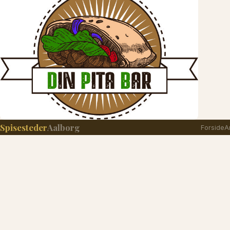
Spisesteder
Aalborg
Forside
A